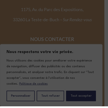
1175, Av. du Parc des Expositions,
33260 La Teste-de-Buch –
Sur Rendez-vous
NOUS CONTACTER
05 57 02 19 19
Nous respectons votre vie privée.
contact@lafont-classic-auto.com
Nous utilisons des cookies pour améliorer votre expérience
de navigation, diffuser des publicités ou des contenus
personnalisés, et analyser notre trafic. En cliquant sur "Tout
SUIVEZ-NOUS
accepter", vous consentez à l'utilisation de nos
cookies.
Politique de cookies
Personnaliser
Tout refuser
Tout accepter