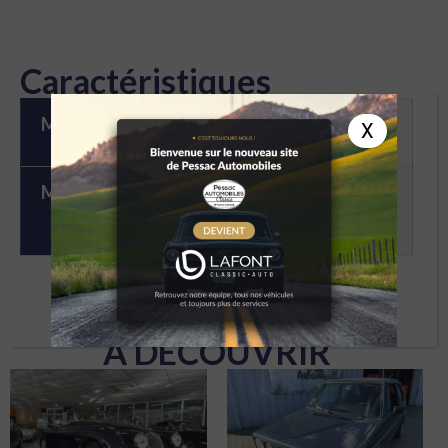
Caractéristiques
Marque
X
Alfa Romeo
Modèle
GIULIETTA SPRINT
VELOCE VHC
À DÉCOUVRIR