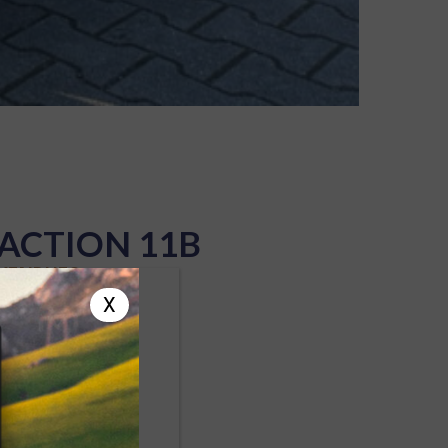
ACTION 11B
 VENDUES
X
US