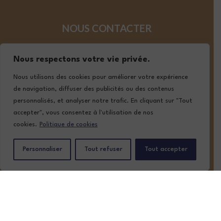
NOUS CONTACTER
05 57 02 19 19
Nous respectons votre vie privée.
contact@lafont-classic-auto.com
Nous utilisons des cookies pour améliorer votre expérience
de navigation, diffuser des publicités ou des contenus
personnalisés, et analyser notre trafic. En cliquant sur "Tout
SUIVEZ-NOUS
accepter", vous consentez à l'utilisation de nos
cookies.
Politique de cookies
Personnaliser
Tout refuser
Tout accepter
ACCUEIL
NOTRE STOCK
NOS SERVICES
QUI SOMMES-NOUS ?
CONTACT