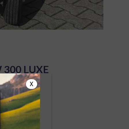
 300 LUXE
 VENDUES
X
US