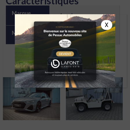
Caractéristiques
Marque
Lancia
X
Modèle
DELTA EVO 2
À DÉCOUVRIR