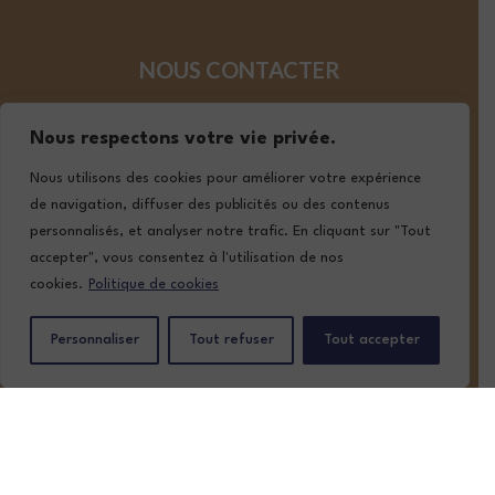
NOUS CONTACTER
05 57 02 19 19
Nous respectons votre vie privée.
contact@lafont-classic-auto.com
Nous utilisons des cookies pour améliorer votre expérience
de navigation, diffuser des publicités ou des contenus
personnalisés, et analyser notre trafic. En cliquant sur "Tout
SUIVEZ-NOUS
accepter", vous consentez à l'utilisation de nos
cookies.
Politique de cookies
Personnaliser
Tout refuser
Tout accepter
ACCUEIL
NOTRE STOCK
NOS SERVICES
QUI SOMMES-NOUS ?
CONTACT