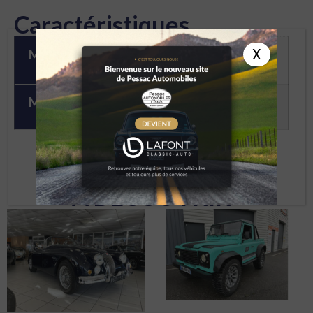
Caractéristiques
X
Marque
Land Rover
Modèle
DEFENDER 90 -1999
À DÉCOUVRIR