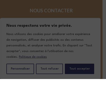
NOUS CONTACTER
05 57 02 19 19
Nous respectons votre vie privée.
contact@lafont-classic-auto.com
Nous utilisons des cookies pour améliorer votre expérience
de navigation, diffuser des publicités ou des contenus
personnalisés, et analyser notre trafic. En cliquant sur "Tout
SUIVEZ-NOUS
accepter", vous consentez à l'utilisation de nos
cookies.
Politique de cookies
Personnaliser
Tout refuser
Tout accepter
ACCUEIL
NOTRE STOCK
NOS SERVICES
QUI SOMMES-NOUS ?
CONTACT