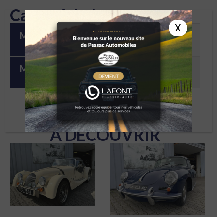
Caractéristiques
X
Marque
MERCEDES
Modèle
350 SL 2004
À DÉCOUVRIR