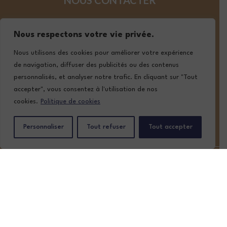
NOUS CONTACTER
05 57 02 19 19
Nous respectons votre vie privée.
contact@lafont-classic-auto.com
Nous utilisons des cookies pour améliorer votre expérience
de navigation, diffuser des publicités ou des contenus
personnalisés, et analyser notre trafic. En cliquant sur "Tout
SUIVEZ-NOUS
accepter", vous consentez à l'utilisation de nos
cookies.
Politique de cookies
Personnaliser
Tout refuser
Tout accepter
ACCUEIL
NOTRE STOCK
NOS SERVICES
QUI SOMMES-NOUS ?
CONTACT
MENTIONS LÉGALES