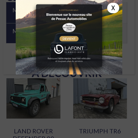
X
Marque
Mini
Modèle
MINI COOPER BVA
À DÉCOUVRIR
LAND ROVER
TRIUMPH TR6