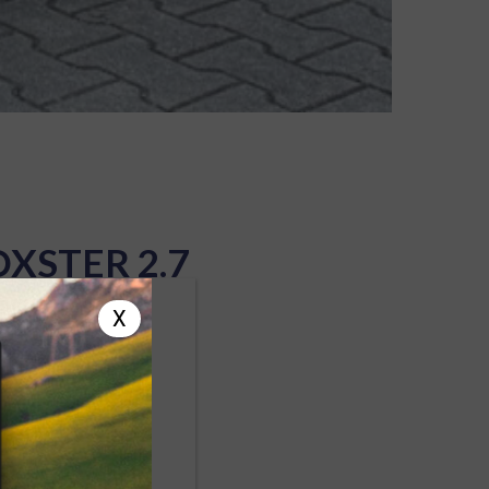
XSTER 2.7
 VENDUES
X
US