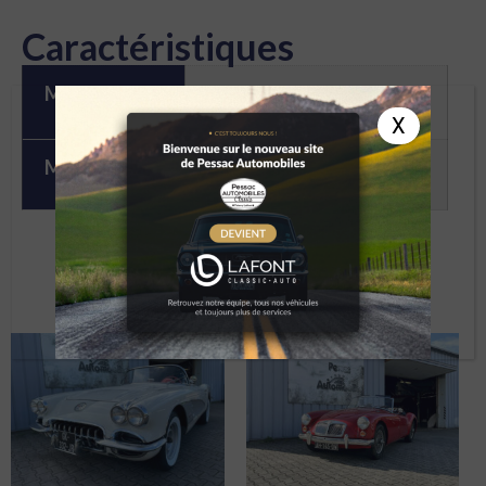
Caractéristiques
Marque
Triumph
X
Modèle
SPITFIRE BLEUE
À DÉCOUVRIR