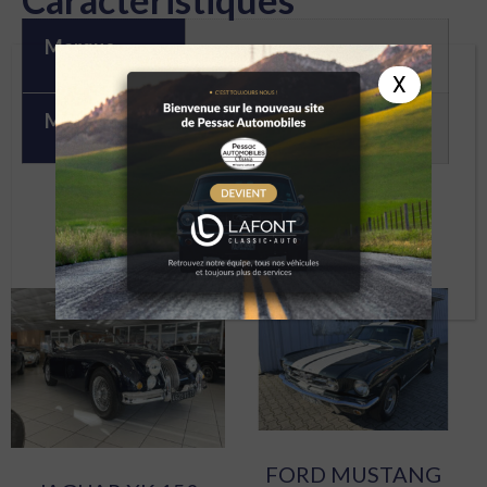
Marque
Triumph
X
Modèle
TR3
À DÉCOUVRIR
FORD MUSTANG