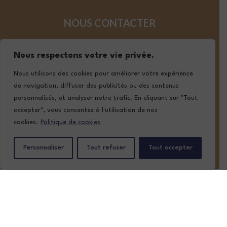
NOUS CONTACTER
05 57 02 19 19
Nous respectons votre vie privée.
contact@lafont-classic-auto.com
Nous utilisons des cookies pour améliorer votre expérience
de navigation, diffuser des publicités ou des contenus
personnalisés, et analyser notre trafic. En cliquant sur "Tout
SUIVEZ-NOUS
accepter", vous consentez à l'utilisation de nos
cookies.
Politique de cookies
Personnaliser
Tout refuser
Tout accepter
ACCUEIL
NOTRE STOCK
NOS SERVICES
QUI SOMMES-NOUS ?
CONTACT