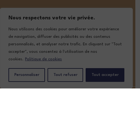
05 57 02 19 19
Nous respectons votre vie privée.
contact@lafont-classic-auto.com
Nous utilisons des cookies pour améliorer votre expérience
de navigation, diffuser des publicités ou des contenus
personnalisés, et analyser notre trafic. En cliquant sur "Tout
SUIVEZ-NOUS
accepter", vous consentez à l'utilisation de nos
cookies.
Politique de cookies
Personnaliser
Tout refuser
Tout accepter
ACCUEIL
NOTRE STOCK
NOS SERVICES
QUI SOMMES-NOUS ?
CONTACT
MENTIONS LÉGALES