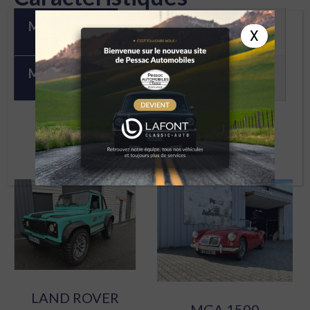
Marque
VOLVO
X
Modèle
PV 544 B18
À DÉCOUVRIR
LAND ROVER
MGA 1500